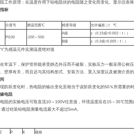
阻工作原理：在温度作用下铂电阻丝的电阻随之变化而变化。显示仪表将
指标
分度号
测温范围℃
精度等级
允许偏差△t ℃
A级
±（0.15或+0.002︱t︱）
Pt100
-200～500
B级
±（0.3或+0.005︱t︱）
“t”为感温元件实测温度绝对值
在常温下，保护管所能承受静态外压而不破裂，实验压力一般采用公称压
、壁厚有关，而且还与其结构形式、安装方法、置入深度以及被测介质的
间
现阶跃变化时，热电阻的输出变化至相当于该阶跃变化的50％所需要的时间
缘电阻
电阻的实验电压可取直流10～100V任意值，环境温度应在15～35℃范
Ω。通过铠装铂电阻测量电流最大不超过5mA。
Z
P
K
规格