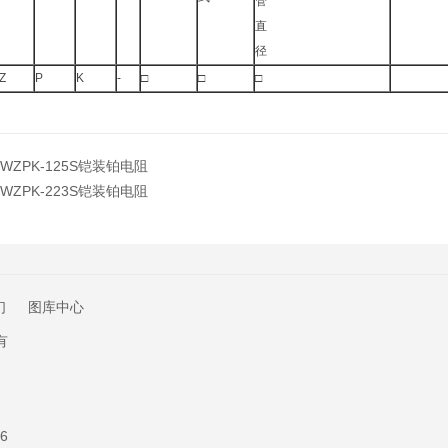
管
直
径
Z
P
K
-
□
□
□
WZPK-125S铠装铂电阻
WZPK-223S铠装铂电阻
们
图库中心
有
6