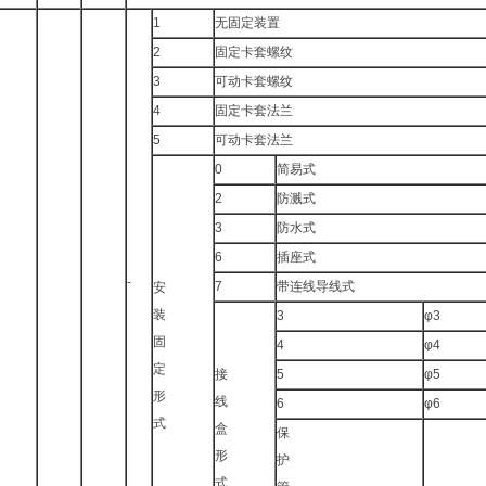
1
无固定装置
2
固定卡套螺纹
3
可动卡套螺纹
4
固定卡套法兰
5
可动卡套法兰
0
简易式
2
防溅式
3
防水式
6
插座式
-
7
带连线导线式
安
装
3
φ3
固
4
φ4
定
接
5
φ5
形
线
6
φ6
式
盒
保
形
护
式