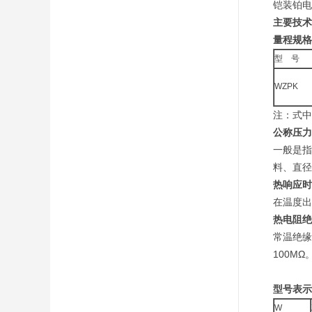
铠装铂电
主要技术
量程规格
型 号
WZPK
注：式中
公称压力
一般是指
料、直径
热响应时
在温度出
热电阻绝
常温绝缘
100M
型号表示
W