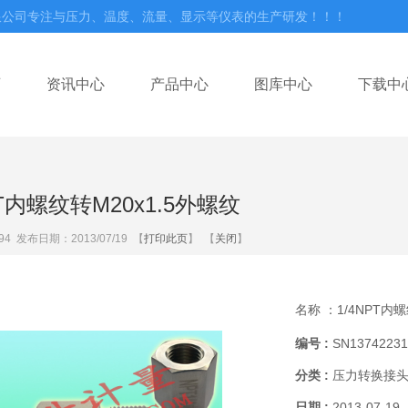
限公司专注与压力、温度、流量、显示等仪表的生产研发！！！
页
资讯中心
产品中心
图库中心
下载中
PT内螺纹转M20x1.5外螺纹
94
发布日期：2013/07/19 【
打印此页
】 【
关闭
】
名称 ：
1/4NPT内
编号 :
SN13742231
分类 :
压力转换接
日期 :
2013-07-19