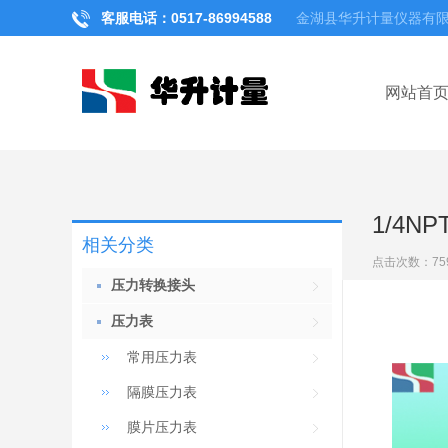
客服电话：0517-
86994588
金湖县华升计量仪器有
网站首
1/4N
相关分类
点击次数：
75
压力转换接头
压力表
常用压力表
隔膜压力表
膜片压力表